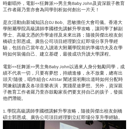
時獻唱外，電影<<狂舞派>>男主角Baby John及資深親子教育
工作者羅乃萱亦會為同學剖析如何創出一片天！
是次活動由新城知訊台DJ Bob、思敏擔任大會司儀。香港大
學附屬學院高級講師李國標先講解升學攻略，讓同學了解副
學士、高級文憑的升學途徑及未來出路；隨後與傑出校友劍
橋碩士郭恩成、廣告公司項目經理劉立紅即場分享升學經
驗，包括自己當年在入讀港大附屬學院前的準備功夫及在學
時如何裝備自己、建立基礎，最後成功升讀大學課程。
電影<<狂舞派>>男主角Baby John以過來人身分勉勵同學，成
績不代表一切，只要有夢想，持續進修，永不放棄，總有出
頭天!隨後，唱作組合C AllStar 闡述當初剛出道時如何分配時
間兼顧讀書及各項音樂表演，實踐星途夢想。另外，資深親
子教育工作者羅乃萱亦鼓勵家長們要支持自己的孩子，發掘
他們潛能。
1. 學院高級講師李國標講解升學攻略，隨後與傑出校友劍橋
碩士郭恩成、廣告公司項目經理劉立紅即場分享升學經驗。