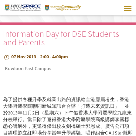
Skip
to
main
content
Information Day for DSE Students
and Parents
07 Nov 2013
2:00 - 4:00pm
Kowloon East Campus
為了提供各種升學及就業出路的資訊給全港應屆考生，香港
大學附屬學院聯同新城知訊台合辦「打造未來資訊日」，並
於2013年11月2日（星期六）下午假香港大學附屬學院九龍東
分校舉行。當日除了邀得香港大學附屬學院高級講師李國標
悉心講解外，更邀得傑出校友劍橋碩士郭恩成、廣告公司項
目經理劉立紅即場分享當年升學經驗。唱作組合C All Star除即