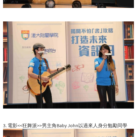
3. 電影<<狂舞派>>男主角Baby John以過來人身分勉勵同學