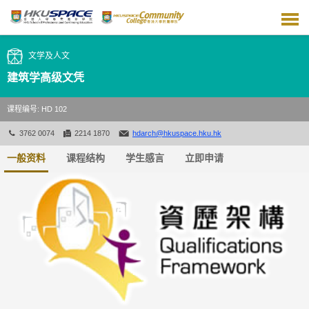
跳
到
主
要
文学及人文
内
容
建筑学高级文凭
课程编号: HD 102
3762 0074
2214 1870
hdarch@hkuspace.hku.hk
一般资料
课程结构
学生感言
立即申请