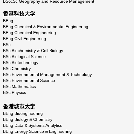
BSocSc Geography and Resource Management
香港科技大学
BEng
BEng
Chemical
&
Environmental
Engineering
BEng Chemical Engineering
BEng Civil Engineering
BSc
BSc Biochemistry & Cell Biology
BSc
Biological
Science
BSc Biotechnology
BSc Chemistry
BSc Environmental Management & Technology
BSc
Environmental
Science
BSc
Mathematics
BSc
Physics
香港城市大学
BEng Bioengineering
BEng Biology & Chemistry
BEng Data & Systems Analytics
BEng Energy Science & Engineering