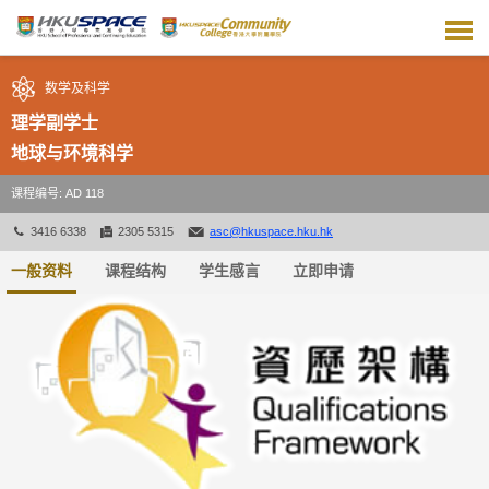
跳
到
主
要
数学及科学
内
容
理学副学士
地球与环境科学
课程编号: AD 118
3416 6338
2305 5315
asc@hkuspace.hku.hk
一般资料
课程结构
学生感言
立即申请