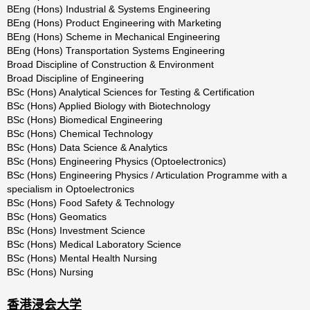
BEng
(Hons)
Industrial
&
Systems
Engineering
BEng
(Hons)
Product
Engineering
with
Marketing
BEng (Hons) Scheme in Mechanical Engineering
BEng
(Hons)
Transportation
Systems
Engineering
Broad
Discipline
of
Construction
&
Environment
Broad
Discipline
of
Engineering
BSc (Hons) Analytical Sciences for Testing & Certification
BSc
(Hons)
Applied
Biology
with
Biotechnology
BSc
(Hons)
Biomedical
Engineering
BSc
(Hons)
Chemical
Technology
BSc (Hons) Data Science & Analytics
BSc
(Hons)
Engineering
Physics
(Optoelectronics)
BSc
(Hons)
Engineering
Physics
/
Articulation
Programme
with
a
specialism
in
Optoelectronics
BSc
(Hons)
Food
Safety
&
Technology
BSc (Hons) Geomatics
BSc
(Hons)
Investment
Science
BSc
(Hons)
Medical
Laboratory
Science
BSc (Hons) Mental Health Nursing
BSc
(Hons)
Nursing
香港浸会大学