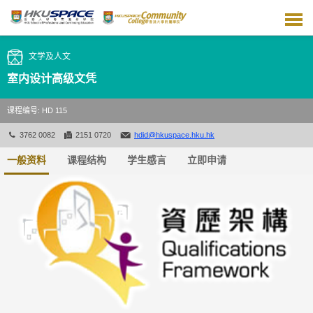
跳
到
主
要
文学及人文
内
容
室内设计高级文凭
课程编号: HD 115
3762 0082
2151 0720
hdid@hkuspace.hku.hk
一般资料
课程结构
学生感言
立即申请