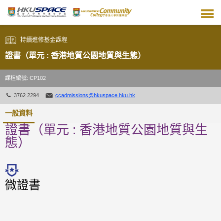
跳
到
主
要
持續進修基金課程
內
容
證書（單元 : 香港地質公園地質與生態）
課程編號: CP102
3762 2294
ccadmissions@hkuspace.hku.hk
一般資料
證書（單元 : 香港地質公園地質與生
態）
微證書