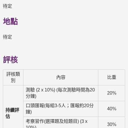
待定
地點
待定
評核
評核類
內容
比重
別
測驗 (2 x 10%) (每次測驗時間為20
20%
分鐘)
口頭匯報(每組3-5人；匯報約20分
40%
持續評
鐘)
估
考察習作(選擇題及短題目) (3 x
30%
10%)