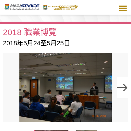
跳
到
主
要
內
2018 職業博覽
容
2018年5月24至5月25日