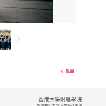
返回
香港大學附屬學院
九龍灣宏開道 28 號李韶伉儷樓