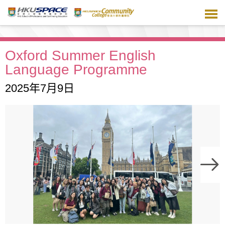
跳
到
主
要
內
Oxford Summer English
容
Language Programme
2025年7月9日