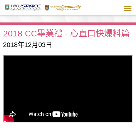
跳
到
主
要
內
2018 CC畢業禮 - 心直口快爆料篇
容
2018年12月03日