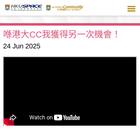
跳
到
主
要
內
喺港大CC我獲得另一次機會！
容
24 Jun 2025