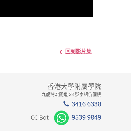
回到影片集
香港大學附屬學院
九龍灣宏開道 28 號李韶伉儷樓
3416 6338
9539 9849
CC Bot