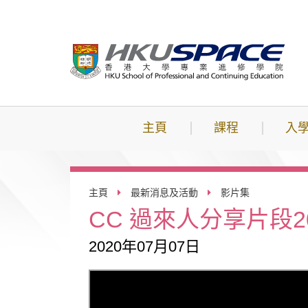
跳
到
主
要
內
容
主頁
課程
入
主頁
最新消息及活動
影片集
CC 過來人分享片段2020
2020年07月07日