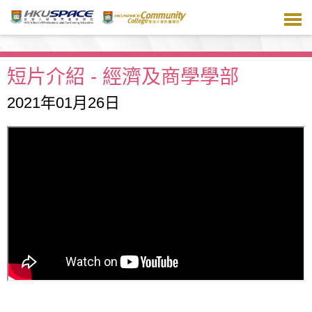
跳
到
主
要
內
短片介紹 - 經濟及商學學部
容
2021年01月26日