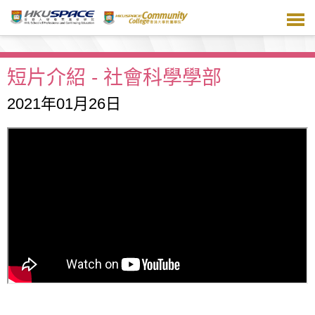
跳
到
主
要
內
短片介紹 - 社會科學學部
容
2021年01月26日