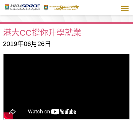
跳
到
主
要
內
港大CC撐你升學就業
容
2019年06月26日