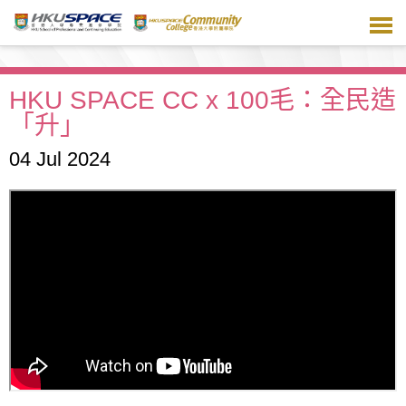
跳
到
主
要
內
HKU SPACE CC x 100毛：全民造
容
「升」
04 Jul 2024