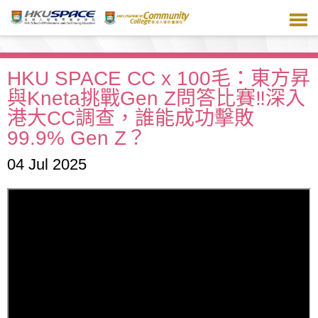
跳
到
主
要
內
HKU SPACE CC x 100毛：東方昇
容
與Kneta挑戰Gen Z問答比賽‼️深入
港大CC調查，誰能成功擊敗
99.9% Gen Z？
04 Jul 2025