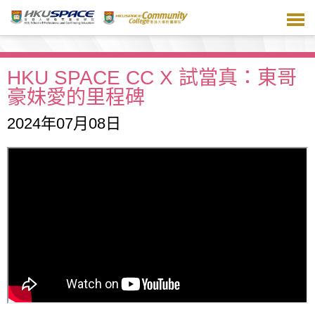
跳
到
主
要
內
HKU SPACE CC X 試當真：東哥
容
豪妹愛的里程碑
2024年07月08日