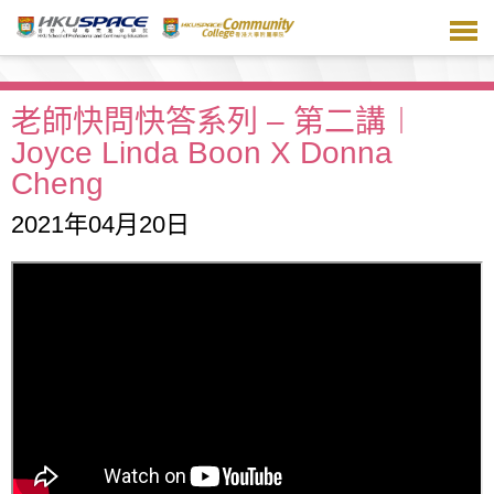
跳
到
主
要
內
老師快問快答系列 – 第二講︱
容
Joyce Linda Boon X Donna
Cheng
2021年04月20日