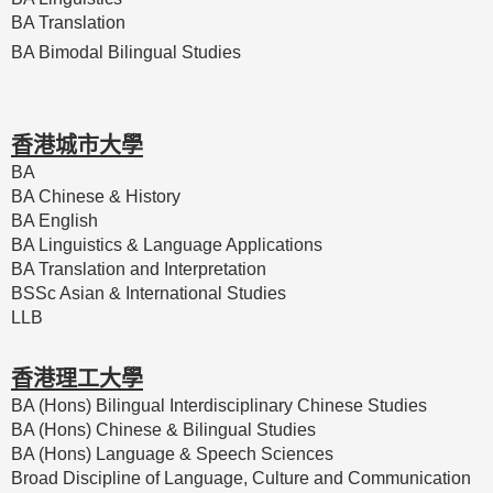
BA Translation
BA Bimodal Bilingual Studies
香港城市大學
BA
BA Chinese & History
BA English
BA Linguistics & Language Applications
BA Translation and Interpretation
BSSc Asian & International Studies
LLB
香港理工大學
BA (Hons) Bilingual Interdisciplinary Chinese Studies
BA (Hons) Chinese & Bilingual Studies
BA (Hons) Language & Speech Sciences
Broad Discipline of Language, Culture and Communication