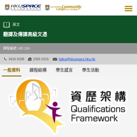
跳
到
主
要
英文
內
容
翻譯及傳譯高級文憑
課程編號: HD 124
3416 6338
2305 5315
hdtra@hkuspace.hku.hk
一般資料
課程結構
學生感言
學生活動