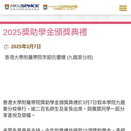
跳
到
主
要
內
2025獎助學金頒獎典禮
容
2025年3月7日
香港大學附屬學院李韶伉儷樓 (九龍東分校)
香港大學附屬學院獎助學金頒獎典禮於3月7日假本學院九龍
東分校舉行，逾二百名師生及家長出席，與獲獎同學一起分
享喜悅及榮耀。
承蒙各界善長支持，今年的典禮共頒發15項獎助學金，表揚