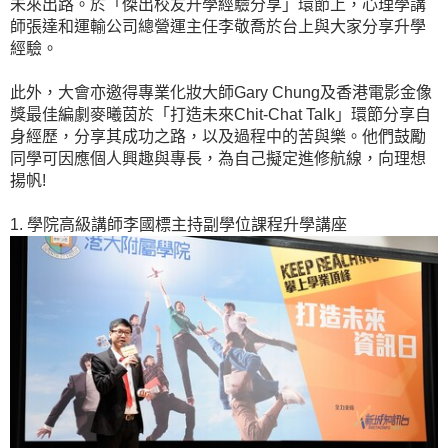
未來出路。於「傑出校友升學經驗分享」環節上，心理學講
師張達和運輸公司總營運主任李敬喬於台上與大家分享升學
經驗。
此外，大會亦邀得專業化妝大師Gary Chung及香港電影金像
獎最佳編劇麥曦茵於「打造未來Chit-Chat Talk」環節分享自
身經歷，分享其成功之路，以及過程中的苦與樂。他們鼓勵
同學可因應個人興趣與專長，為自己擬定進修航線，向理想
揚帆!
1. 學院高級講師李國標主持副學位課程升學講座