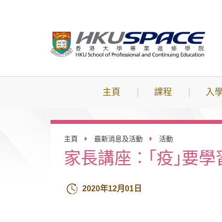
跳
到
主
要
內
容
主頁
課程
入
主頁
最新消息及活動
活動
家長講座︰｢疫｣要學
2020年12月01日