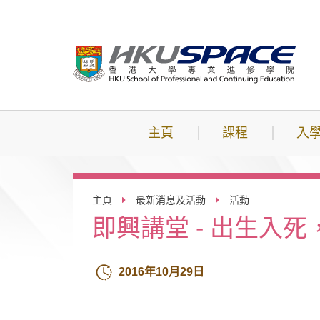
跳
到
主
要
內
容
主頁
課程
入
主頁
最新消息及活動
活動
即興講堂 - 出生入
2016年10月29日