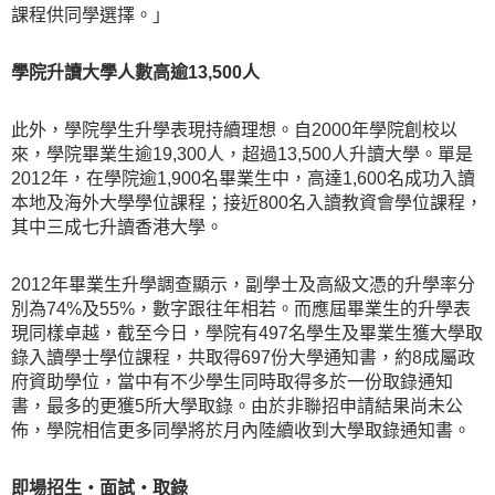
課程供同學選擇。」
學院升讀大學人數高逾
13,500人
此外，學院學生升學表現持續理想。自2000年學院創校以
來，學院畢業生逾19,300人，超過13,500人升讀大學。單是
2012年，在學院逾1,900名畢業生中，高達1,600名成功入讀
本地及海外大學學位課程；接近800名入讀教資會學位課程，
其中三成七升讀香港大學。
2012年畢業生升學調查顯示，副學士及高級文憑的升學率分
別為74%及55%，數字跟往年相若。而應屆畢業生的升學表
現同樣卓越，截至今日，學院有497名學生及畢業生獲大學取
錄入讀學士學位課程，共取得697份大學通知書，約8成屬政
府資助學位，當中有不少學生同時取得多於一份取錄通知
書，最多的更獲5所大學取錄。由於非聯招申請結果尚未公
佈，學院相信更多同學將於月內陸續收到大學取錄通知書。
即場招生‧面試‧取錄