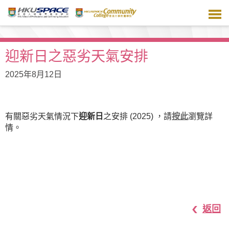
跳
到
主
要
內
迎新日之惡劣天氣安排
容
2025年8月12日
有關惡劣天氣情況下
迎新日
之安排 (2025) ，請
按此
瀏覽詳
情。
返回