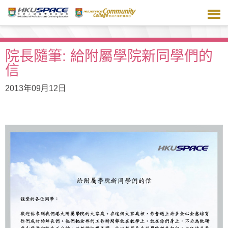
跳
到
主
要
內
院長隨筆: 給附屬學院新同學們的
容
信
2013年09月12日