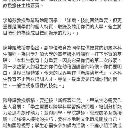
教授擔任主禮嘉賓。
李焯芬教授致辭時勉勵同學：「知識、技能固然重要，但更
重要是同學們的個人特質。取錄及聘用你們的大學、僱主將
目睹你們為達成目標而顯示的毅力。」
陳坤耀教授亦指出，副學位教育為同學提供優質的初級本科
生課程，為同學升讀大學的高年級本科課程，打下堅實的基
礎：「本科生教育十分重要，因為它是你們的第二次啟蒙。
第一次啟蒙大約發生於你們在幼稚園讀書的時候。你們要明
白，世界已經轉變，今天的世界叫作『新經濟年代』。本科
生教育不止旨在培訓人才、專業，最重要是培訓你們的個
性、一般性或永恆性的技能。」
陳坤耀教授續稱，要迎接「新經濟年代」，畢業生必需要作
全人發展：「學生需要以跨學科學習解決問題，培訓分析能
力及思考創作能力；並與同學、學院講師、管理層多互動接
觸，加強待人接物的技巧；要在本地跨文化環境開放自己，
增加國際視野；學生亦需多參加課內活動，不論小組活動或