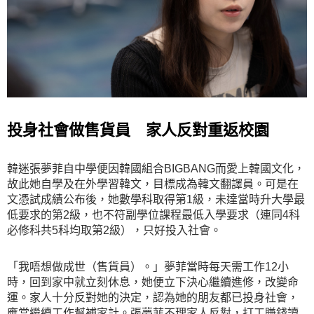
投身社會做售貨員 家人反對重返校園
韓迷張夢菲自中學便因韓國組合BIGBANG而愛上韓國文化，
故此她自學及在外學習韓文，目標成為韓文翻譯員。可是在
文憑試成績公布後，她數學科取得第1級，未達當時升大學最
低要求的第2級，也不符副學位課程最低入學要求（連同4科
必修科共5科均取第2級），只好投入社會。
「我唔想做成世（售貨員）。」夢菲當時每天需工作12小
時，回到家中就立刻休息，她便立下決心繼續進修，改變命
運。家人十分反對她的決定，認為她的朋友都已投身社會，
應當繼續工作幫補家計。張夢菲不理家人反對，打工賺錢讀