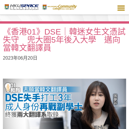
跳
到
主
要
內
《香港01》DSE｜韓迷女生文憑試
容
失守 兜大圈5年後入大學 邁向
當韓文翻譯員
2023年06月20日