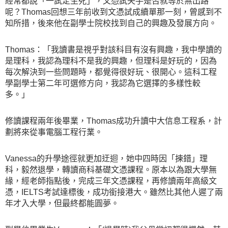
經常都說「一試定生死」，文憑試失手是否就等於無出路
呢？Thomas回想三年前收到文憑試成續單那一刻，曾感到不
知所措，後來他在副學士院校找到自己的興趣及發展方向。
Thomas：「我讀書是視乎對該科目有沒有興趣，我中學讀的
是理科，我認為理科不是我的興趣，但理科是好玩的，因為
每次解決到一些問題時，都覺得很好玩、很開心。這科工程
學副學士第二年可選修方向，我認為它選擇的多樣性較
多。」
修讀課程兩年後畢業，Thomas成功升讀中大信息工程系，計
劃將來從事電腦工程行業。
Vanessa的升學途徑就更加迂迴，她中四時因「揀錯」理
科，毅然退學，轉讀商科基礎文憑課程。原本以為跟大學無
緣，經老師指點後，完成三年文憑課程，再修讀兩年高級文
憑，IELTS考試達標後，成功銜接港大。雖然比其他人遲了兩
年才入大學，但最終都能圓夢。