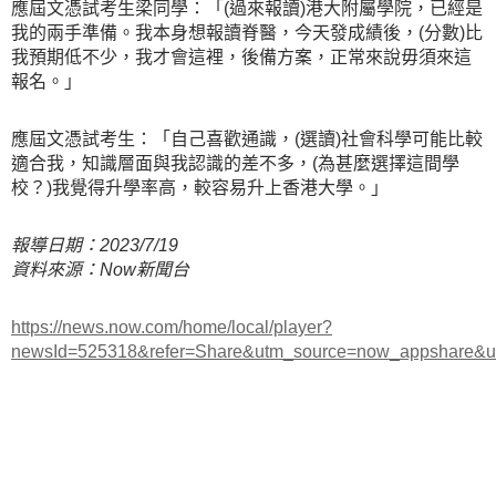
應屆文憑試考生梁同學：「(過來報讀)港大附屬學院，已經是
我的兩手準備。我本身想報讀脊醫，今天發成績後，(分數)比
我預期低不少，我才會這裡，後備方案，正常來說毋須來這
報名。」
應屆文憑試考生：「自己喜歡通識，(選讀)社會科學可能比較
適合我，知識層面與我認識的差不多，(為甚麼選擇這間學
校？)我覺得升學率高，較容易升上香港大學。」
報導日期：2023/7/19
資料來源：Now新聞台
https://news.now.com/home/local/player?
newsId=525318&refer=Share&utm_source=now_appshare&