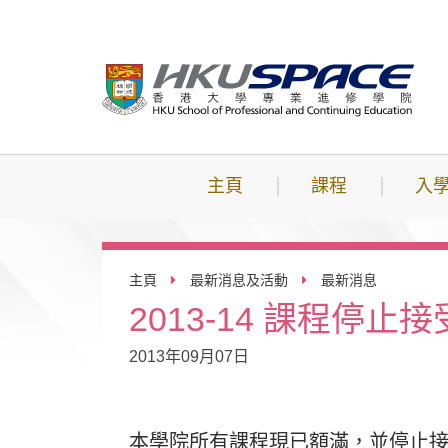
跳
到
主
要
內
容
主頁
課程
入
主頁
最新消息及活動
最新消息
2013-14 課程停止
2013年09月07日
本學院所有課程現已額滿，並停止