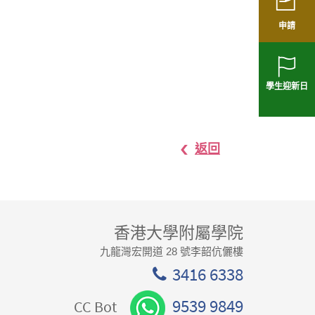
申請
學生迎新日
返回
香港大學附屬學院
九龍灣宏開道 28 號李韶伉儷樓
3416 6338
9539 9849
CC Bot