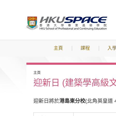
跳
到
主
要
內
容
主頁
課程
入
主頁
迎新日 (建築學高級文
迎新日將於
港島東分校
(北角英皇道 