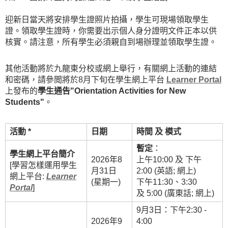
迎新日當天將安排學生證照片拍攝，學生可現場領取學生
證。領取學生證時，你需要出示個人身分證明文件正本以供
核實。請注意，所有學生必須親自到場辦理並領取學生證。
其他活動將於九龍東分校或網上舉行，有關網上活動的連結
和密碼，請參閲將於8月下旬在學生網上平台
Learner Portal
上發布的
學生通告"Orientation Activities for New
Students"
。
活動 *
日期
時間
及
模式
暫定
：
學生網上平台簡介
2026年8
上午10:00 及 下午
[學習怎樣運用學生
月31日
2:00 (英語; 網上)
網上平台:
Learner
(星期一)
下午11:30、3:30
Portal
]
及 5:00 (廣東話; 網上)
9月3日：下午2:30 -
2026年9
4:00