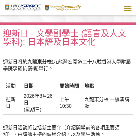
跳
到
主
要
內
迎新日 - 文學副學士 (語言及人文
容
學科): 日本語及日本文化
迎新日將於
九龍東分校
(九龍灣宏開道二十八號香港大學附屬
學院李韶伉儷樓)舉行。
活動
日期
開始時間
地點
2026年8月26
迎新
上午
九龍東分校 一樓演講
日
日
10:30
廳
(星期三)
迎新日活動將包括新生簡介（介紹開學前的各項重要須
知），由講師主持的課程介紹，以及學生活動。