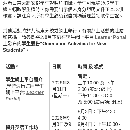
迎新日當天將安排學生證照片拍攝，學生可現場領取學生
證。領取學生證時，你需要出示個人身分證明文件正本以供
核實。請注意，所有學生必須親自到場辦理並領取學生證。
其他活動將於九龍東分校或網上舉行，有關網上活動的連結
和密碼，請參閲將於8月下旬在學生網上平台
Learner Portal
上發布的
學生通告"Orientation Activities for New
Students"
。
活動 *
日期
時間
及
模式
暫定
：
學生網上平台簡介
2026年8
上午10:00 及 下午
[學習怎樣運用學生
月31日
2:00 (英語; 網上)
網上平台:
Learner
(星期一)
下午11:30、3:30
Portal
]
及 5:00 (廣東話; 網上)
9月3日：下午2:30 -
2026年9
4:00
月3日及9
9月4日：上午10:30 -
提升英語工作坊