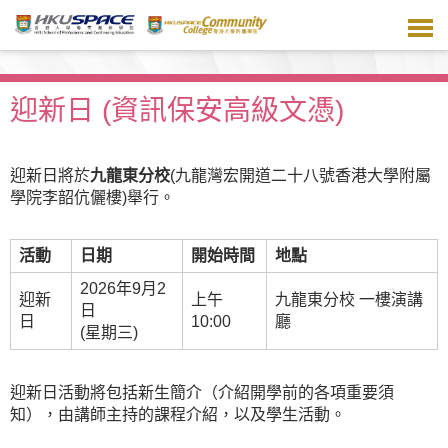
跳
到
主
要
內
迎新日 (資訊保安高級文憑)
容
迎新日將於
九龍東分校
(九龍灣宏開道二十八號香港大學附屬
學院李韶伉儷樓)舉行。
活動
日期
開始時間
地點
2026年9月2
迎新
上午
九龍東分校 一樓演講
日
日
10:00
廳
(星期三)
迎新日活動將包括新生簡介（介紹開學前的各項重要須
知），由講師主持的課程介紹，以及學生活動。