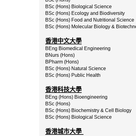
BSc (Hons) Biological Science
BSc (Hons) Ecology and Biodiversity
BSc (Hons) Food and Nutritional Science
BSc (Hons) Molecular Biology & Biotechn
香港中文大學
BEng Biomedical Engineering
BNurs (Hons)
BPharm (Hons)
BSc
(Hons)
Natural
Science
BSc
(Hons)
Public
Health
香港科技大學
BEng (Hons) Bioengineering
BSc (Hons)
BSc
(Hons)
Biochemistry
&
Cell
Biology
BSc (Hons) Biological Science
香港城市大學