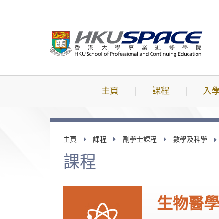
跳
到
主
要
內
容
主頁
課程
入
主頁
課程
副學士課程
數學及科學
課程
生物醫