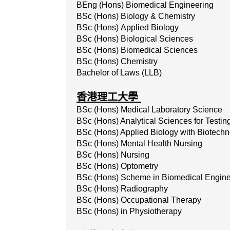
BEng (Hons) Biomedical Engineering
BSc
(Hons)
Biology
&
Chemistry
BSc
(Hons)
Applied
Biology
BSc (Hons) Biological Sciences
BSc (Hons) Biomedical Sciences
BSc (Hons) Chemistry
Bachelor of Laws (LLB)
香港理工大學
BSc
(Hons)
Medical
Laboratory
Science
BSc (Hons) Analytical Sciences for Testing
BSc
(Hons)
Applied
Biology
with
Biotechn
BSc
(Hons)
Mental
Health
Nursing
BSc
(Hons)
Nursing
BSc
(Hons)
Optometry
BSc (Hons) Scheme in Biomedical Engine
BSc (Hons) Radiography
BSc (Hons) Occupational Therapy
BSc (Hons) in Physiotherapy