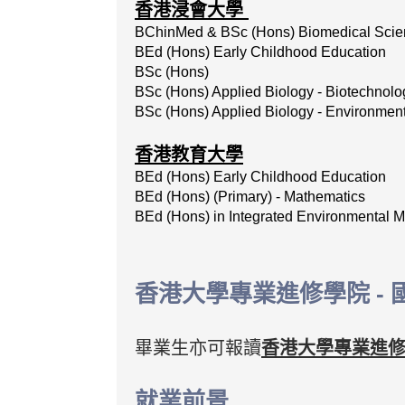
香港浸會大學
BChinMed & BSc (Hons) Biomedical Scie
BEd (Hons) Early Childhood Education
BSc
(Hons)
BSc
(Hons)
Applied
Biology
-
Biotechnolo
BSc (Hons) Applied Biology - Environmen
香港教育大學
BEd (Hons) Early Childhood Education
BEd (Hons) (Primary) - Mathematics
BEd (Hons) in Integrated Environmental
香港大學專業進修學院 - 
畢業生亦可報讀
香港大學專業進修學
就業前景