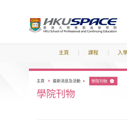
跳
到
主
要
內
容
主頁
課程
入
主頁
最新消息及活動
學院刊物
學院刊物