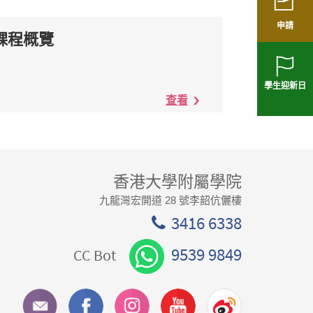
申請
1 課程概覽
學生迎新日
查看
香港大學附屬學院
九龍灣宏開道 28 號李韶伉儷樓
3416 6338
9539 9849
CC Bot