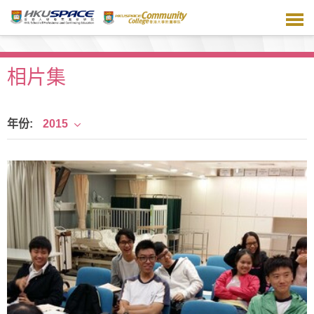
跳
到
主
要
内
相片集
容
年份:
2015