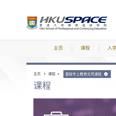
跳
到
主
要
内
容
主页
课程
入
主页
课程
基础专上教育文凭课程
课程