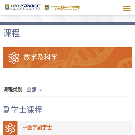
跳
到
主
要
内
课程
容
数学及科学
课程类别
全部
副学士课程
中医学副学士