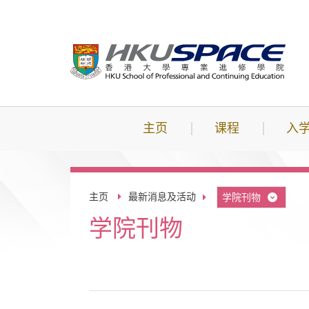
跳
到
主
要
内
容
主页
课程
入
主页
最新消息及活动
学院刊物
学院刊物