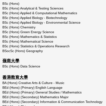
BSc
(Hons)
BSc (Hons) Analytical & Testing Sciences
BSc
(Hons)
Applied
&
Computational
Mathematics
BSc
(Hons)
Applied
Biology
-
Biotechnology
BSc
(Hons)
Applied
Biology
-
Environmental
Science
BSc
(Hons)
Chemistry
BSc
(Hons)
Green
Energy
Science
BSc (Hons) Mathematics & Statistics
BSc
(Hons)
Mathematical
Science
BSc
(Hons)
Statistics
&
Operations
Research
BSocSc (Hons) Geography
嶺南大學
BSc (Hons) Data Science
香港教育大學
BA
(Hons)
Creative
Arts
&
Culture
-
Music
BEd
(Hons)
(Primary)
English
Language
BEd (Hons) (Primary) General Studies / Mathematics
BEd
(Hons)
(Secondary)
Mathematics
Major
BEd (Hons) (Secondary) Information & Communication Technology