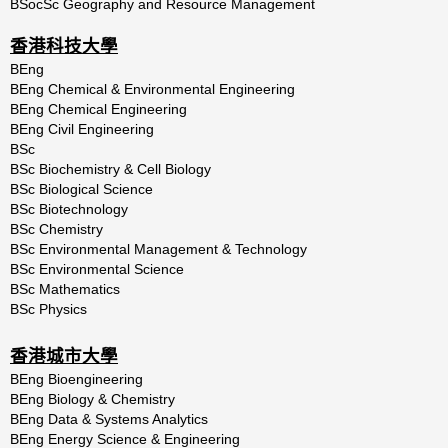
BSocSc Geography and Resource Management
香港科技大學
BEng
BEng
Chemical
&
Environmental
Engineering
BEng Chemical Engineering
BEng Civil Engineering
BSc
BSc Biochemistry & Cell Biology
BSc
Biological
Science
BSc Biotechnology
BSc Chemistry
BSc Environmental Management & Technology
BSc
Environmental
Science
BSc
Mathematics
BSc
Physics
香港城市大學
BEng Bioengineering
BEng Biology & Chemistry
BEng Data & Systems Analytics
BEng Energy Science & Engineering