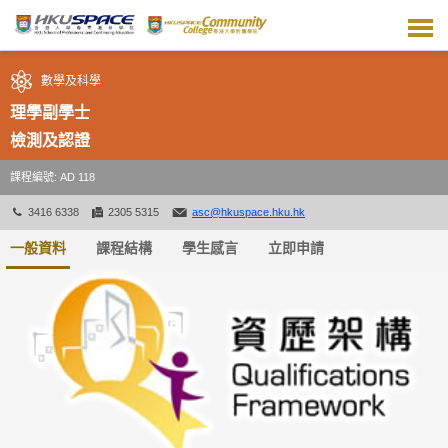
跳
到
主
要
數學及科學
內
容
理學副學士
檢測及認證
課程編號: AD 118
3416 6338
2305 5315
asc@hkuspace.hku.hk
一般資料
課程結構
學生感言
立即申請