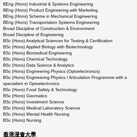
BEng
(Hons)
Industrial
&
Systems
Engineering
BEng
(Hons)
Product
Engineering
with
Marketing
BEng (Hons) Scheme in Mechanical Engineering
BEng
(Hons)
Transportation
Systems
Engineering
Broad
Discipline
of
Construction
&
Environment
Broad
Discipline
of
Engineering
BSc (Hons) Analytical Sciences for Testing & Certification
BSc
(Hons)
Applied
Biology
with
Biotechnology
BSc
(Hons)
Biomedical
Engineering
BSc
(Hons)
Chemical
Technology
BSc (Hons) Data Science & Analytics
BSc
(Hons)
Engineering
Physics
(Optoelectronics)
BSc
(Hons)
Engineering
Physics
/
Articulation
Programme
with
a
specialism
in
Optoelectronics
BSc
(Hons)
Food
Safety
&
Technology
BSc (Hons) Geomatics
BSc
(Hons)
Investment
Science
BSc
(Hons)
Medical
Laboratory
Science
BSc (Hons) Mental Health Nursing
BSc
(Hons)
Nursing
香港浸會大學