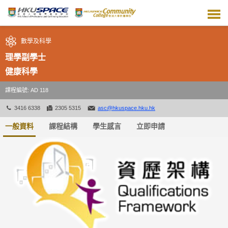
跳
到
主
要
數學及科學
內
容
理學副學士
健康科學
課程編號: AD 118
3416 6338
2305 5315
asc@hkuspace.hku.hk
一般資料
課程結構
學生感言
立即申請