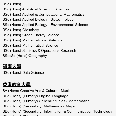
BSc
(Hons)
BSc (Hons) Analytical & Testing Sciences
BSc
(Hons)
Applied
&
Computational
Mathematics
BSc
(Hons)
Applied
Biology
-
Biotechnology
BSc
(Hons)
Applied
Biology
-
Environmental
Science
BSc
(Hons)
Chemistry
BSc
(Hons)
Green
Energy
Science
BSc (Hons) Mathematics & Statistics
BSc
(Hons)
Mathematical
Science
BSc
(Hons)
Statistics
&
Operations
Research
BSocSc (Hons) Geography
嶺南大學
BSc (Hons) Data Science
香港教育大學
BA
(Hons)
Creative
Arts
&
Culture
-
Music
BEd
(Hons)
(Primary)
English
Language
BEd (Hons) (Primary) General Studies / Mathematics
BEd
(Hons)
(Secondary)
Mathematics
Major
BEd (Hons) (Secondary) Information & Communication Technology