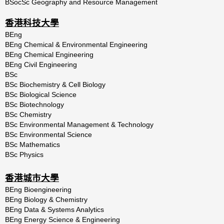
BSocSc Geography and Resource Management
香港科技大學
BEng
BEng
Chemical
&
Environmental
Engineering
BEng Chemical Engineering
BEng Civil Engineering
BSc
BSc Biochemistry & Cell Biology
BSc
Biological
Science
BSc Biotechnology
BSc Chemistry
BSc Environmental Management & Technology
BSc
Environmental
Science
BSc
Mathematics
BSc
Physics
香港城市大學
BEng Bioengineering
BEng Biology & Chemistry
BEng Data & Systems Analytics
BEng Energy Science & Engineering