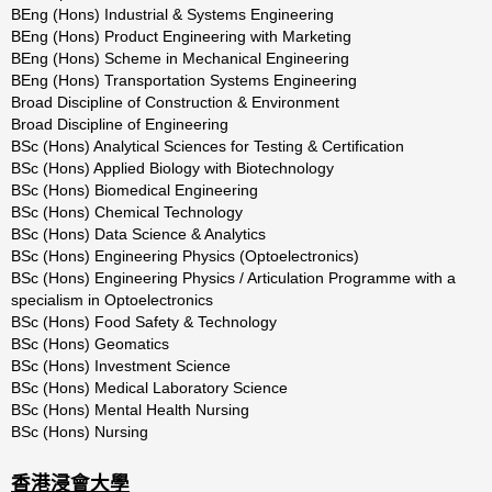
BEng
(Hons)
Industrial
&
Systems
Engineering
BEng
(Hons)
Product
Engineering
with
Marketing
BEng (Hons) Scheme in Mechanical Engineering
BEng
(Hons)
Transportation
Systems
Engineering
Broad
Discipline
of
Construction
&
Environment
Broad
Discipline
of
Engineering
BSc (Hons) Analytical Sciences for Testing & Certification
BSc
(Hons)
Applied
Biology
with
Biotechnology
BSc
(Hons)
Biomedical
Engineering
BSc
(Hons)
Chemical
Technology
BSc (Hons) Data Science & Analytics
BSc
(Hons)
Engineering
Physics
(Optoelectronics)
BSc
(Hons)
Engineering
Physics
/
Articulation
Programme
with
a
specialism
in
Optoelectronics
BSc
(Hons)
Food
Safety
&
Technology
BSc (Hons) Geomatics
BSc
(Hons)
Investment
Science
BSc
(Hons)
Medical
Laboratory
Science
BSc (Hons) Mental Health Nursing
BSc
(Hons)
Nursing
香港浸會大學