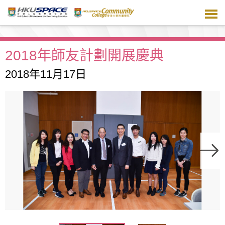
跳
到
主
要
內
2018年師友計劃開展慶典
容
2018年11月17日