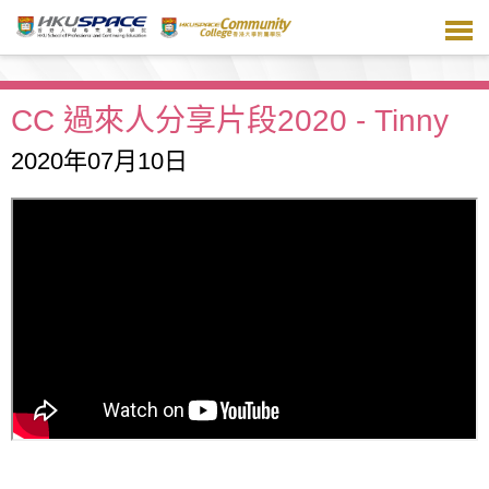
跳
到
主
要
內
CC 過來人分享片段2020 - Tinny
容
2020年07月10日