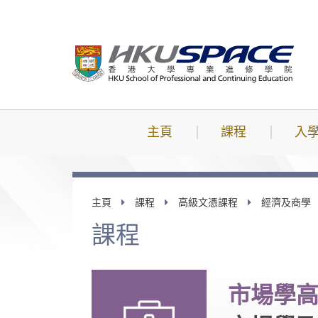
跳
到
主
要
內
容
主頁
課程
入
主頁
課程
高級文憑課程
經濟及商學
課程
市場學