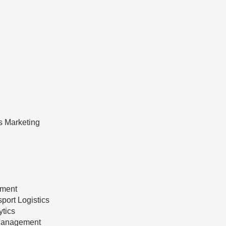
s Marketing
ement
port Logistics
tics
 Management