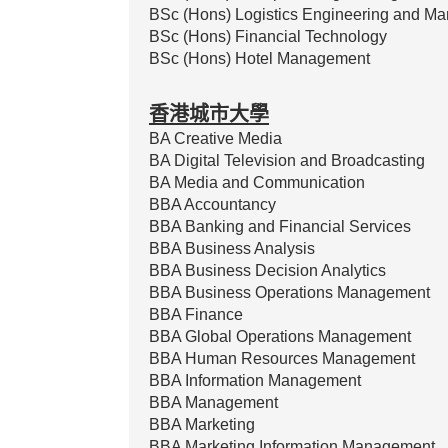
BSc (Hons) Logistics Engineering and M
BSc (Hons) Financial Technology
BSc (Hons) Hotel Management
香港城市大學
BA Creative Media
BA Digital Television and Broadcasting
BA Media and Communication
BBA Accountancy
BBA Banking and Financial Services
BBA Business Analysis
BBA Business Decision Analytics
BBA Business Operations Management
BBA Finance
BBA Global Operations Management
BBA Human Resources Management
BBA Information Management
BBA Management
BBA Marketing
BBA Marketing Information Management