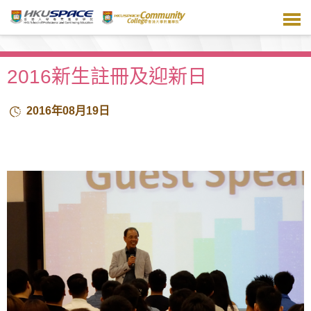
跳
到
主
要
內
2016新生註冊及迎新日
容
2016年08月19日