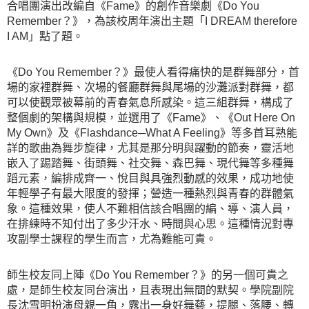
合唱團演出改編自《Fame》的創作音樂劇《Do You
Remember？》，為該校周年演出主題「I DREAM therefore
I AM」點了題。
《Do You Remember？》最使人看得痛快的是群舞部分，首
場的家裡群舞、次場的餐廳群舞與尾場的沙灘派對群舞，都
可以使觀眾被幕前的青春氣息所感染。這三組群舞，構成了
整個劇的架構與規模，並選用了《Fame》、《Out Here On
My Own》及《Flashdance─What A Feeling》等多首耳熟能
詳的歌曲為舞步旋律，尤其是那分明與躍動的節奏，靈活地
嵌入了踢踏舞、街頭舞、社交舞、森巴舞、現代舞等多種舞
蹈元素，編排成齊一、悅目與具強烈動感的效果，成功地使
年輕學子有最大限度的發揮；營造一種熱烈與青春的群體氣
象。這種效果，使人不難相信該合唱團的編、導、演人員，
在排練時不知付出了多少汗水、時間與心思。這種情況對專
攻副學士課程的學生而言，尤為難能可貴。
師生校友同上陣《Do You Remember？》的另一個可貴之
處，是師生校友同台演出，且表現出無間的默契。學院副院
長沈雪明扮演母親一角，露出一身好舞藝，提腿、落腰、轉