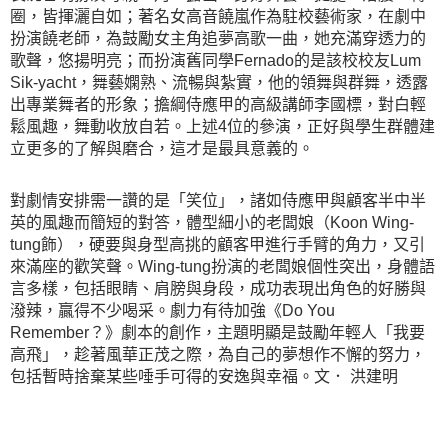
圈，皆揮灑自如；著名女高音饒嵐作為駐校藝術家，在劇中
扮演饒老師，為鼓勵女主角追夢高歌一曲，她充滿穿透力的
歌聲，悠揚明亮；而扮演舊同學Fernado的是該校校友Lum
Sik-yacht，舞藝嫻熟、流暢與紮實，他的領舞與群舞，透露
出專業舞者的形象；擔綱侍應甲的高級講師李國標，對白輕
鬆風趣，舞動收放自若。上述4位的參演，正好與學生群體建
立更多的了解與磨合，這才是最具意義的。
對劇情安排需一讚的是「笑位」，諸如侍應甲與顧客半中半
英的風趣而簡短的對答，體型細小的老闆娘（Koon Wing-
tung飾），硬要與身型高挑的顧客甲進行手臂的角力，又引
來滿座的歡笑聲。Wing-tung扮演的老闆娘個性突出，身體語
言多樣，包括眼睛、肩膀與身段，成功表現出角色的好勝與
潑辣，贏得不少喝采。劇力有待加強《Do You
Remember？》劇本的創作，主題明顯是鼓勵年輕人「我要
高飛」，趁著風華正茂之際，為自己的夢想作不懈的努力，
包括暫時捨棄某些唾手可得的安逸與幸福。文． 洪建明