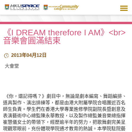
跳
到
主
要
內
《I DREAM therefore I AM》<br>
容
音樂會圓滿結束
2013年04月12日
大會堂
《你，還記得嗎？》劇目中，無論是劇本編寫、舞蹈編排、
道具製作、演出排練等，都是由港大附屬學院合唱團近百名
師生負責。學生們在香港大學專業進修學院副院長暨創意及
表演藝術中心總監陳永華教授，以及製作總監兼音樂總指揮
崔慧儀女士的帶領下，經歷逾半年的努力，把歌舞劇完美呈
現觀眾眼前，充份體現學院通才教育的熱誠。本學院駐院藝