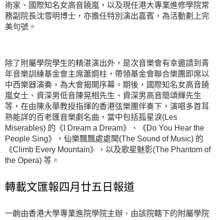
術家、國際知名女高音饒嵐，以及現任港大專業進修學院常
務副院長沈雪明博士，亦擔任特別演出嘉賓，為活動劃上完
美句號。
除了附屬學院學生的精湛演出外，是次音樂會有幸邀請到青
年音樂訓練基金會主席蕭烱柱，帶領基金會聯合樂團即席以
中西樂器演奏，為大會揭開序幕。期後，國際知名女高音饒
嵐女士、資深男低音陳晃相先生、資深男高音簡頌輝先生
等，在由陳永華教授指揮的香港弦樂團伴奏下，演唱多首耳
熟能詳的百老匯音樂劇名曲，當中包括孤星淚(Les
Miserables) 的《I Dream a Dream》、《Do You Hear the
People Sing》，仙樂飄飄處處聞(The Sound of Music) 的
《Climb Every Mountain》，以及歌星魅影(The Phantom of
the Opera) 等。
轉載文匯報四月廿五日報道
一齣由香港大學專業進院學院主辦、由該院轄下的附屬學院