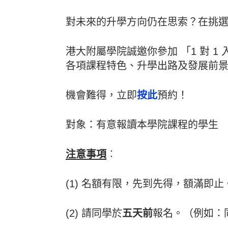
對未來的升學方向仍在思索？在挑
港大附屬學院誠邀你參加 「1 對 
各項課程特色、升學出路及發展前
機會難得，立即
按此
預約！
對象：有意報讀本學院課程的學生
注意事項
︰
(1) 名額有限，先到先得，額滿即止
(2) 請同學於
五天前
報名。（例如：