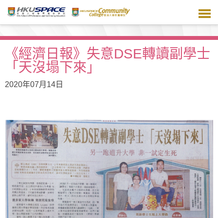
跳
到
主
要
內
《經濟日報》失意DSE轉讀副學士
容
「天沒塌下來」
2020年07月14日