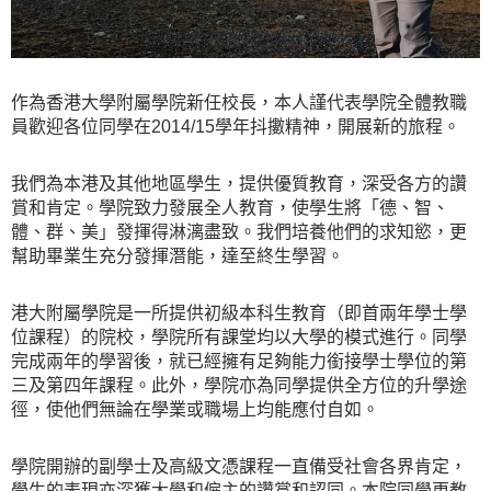
作為香港大學附屬學院新任校長，本人謹代表學院全體教職
員歡迎各位同學在2014/15學年抖擻精神，開展新的旅程。
我們為本港及其他地區學生，提供優質教育，深受各方的讚
賞和肯定。學院致力發展全人教育，使學生將「德、智、
體、群、美」發揮得淋漓盡致。我們培養他們的求知慾，更
幫助畢業生充分發揮潛能，達至終生學習。
港大附屬學院是一所提供初級本科生教育（即首兩年學士學
位課程）的院校，學院所有課堂均以大學的模式進行。同學
完成兩年的學習後，就已經擁有足夠能力銜接學士學位的第
三及第四年課程。此外，學院亦為同學提供全方位的升學途
徑，使他們無論在學業或職場上均能應付自如。
學院開辦的副學士及高級文憑課程一直備受社會各界肯定，
學生的表現亦深獲大學和僱主的讚賞和認同。本院同學更教