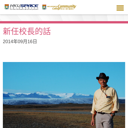
跳
到
主
要
內
新任校長的話
容
2014年09月16日