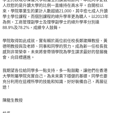
人欣慰的是升讀大學的比例一直維持在高水平。自開校以
來，學院畢業生的累計人數超過21,000，其中愈七成人升讀
學士學位課程，而個別課程的總升學率更為驕人。以2013年
為例，工商管理副學士及理學副學士的總升學率分別達
88.9%及78.2%，成績令人鼓舞。
學院取得如此成就，實有賴於兩位前任校長鄭建輝教授、黃
德明教授與及老師、同事和同學的努力。成為新一任校長我
感到非常榮幸，未來將會帶領學院為學生謀求最好的發展機
會，向目標邁進。
我期望各位給同學多一點支持，多一點鼓勵，讓他們在香港
大學附屬學院充實自己，為未來奠下穩健的基礎。同學也要
充分利用在這裡所學的技能和知識，好好裝備自己，再展征
途！
陳龍生教授